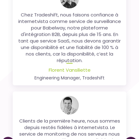
Chez Tradeshift, nous faisons confiance à
Etant présents en
Belgique
, en
France
ou
internetvista comme service de surveillance
encore au
Royaume-Uni
avec des sites web
spécifiques et localisés, il n'est pas toujours
pour Babelway, notre plateforme
d'intégration B2B, depuis plus de 15 ans. En
facile de monitorer correctement chacun
tant que service SaaS, nous devons garantir
de nos sites. internetvista nous permet de
une disponibilité et une fiabilité de 100 % à
le faire sans souci. Un gain de temps mais
nos clients, car la disponibilité, c’est la
surtout un gain d'argent!
réputation.
Nicolas Finet
Florent Vansiliette
Co-founder,
Sortlist
Engineering Manager, Tradeshift
Nous utilisons Internetvista depuis 2006 pour
Clients de la première heure, nous sommes
le monitoring de notre plateforme de
paiement. Nous sommes extrêmement
depuis restés fidèles à internetvista. Le
service de monitoring de nos serveurs nous
satisfaits des services fournis par