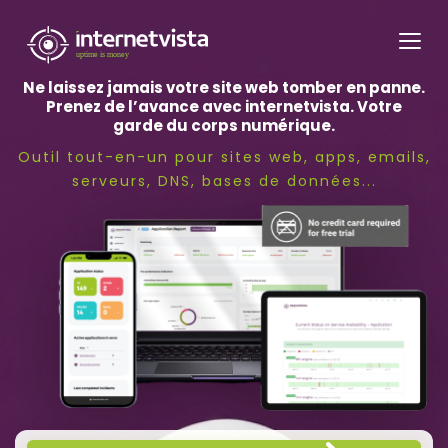
internetvista
monitoring
Ne laissez jamais votre site web tomber en panne.
-
Prenez de l’avance avec internetvista. Votre
surveillance
garde du corps numérique.
de
Outil tout-en-un pour sites web, apps, emails,
site
serveurs, DNS, bases de données...
web
et
de
services
internet-
Uptime
is
money