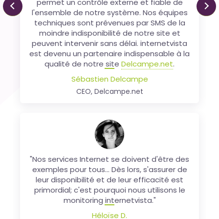
permet un contrôle externe et fiable de
Internetvista qui a, depuis le début, fait
Previous
Ne
l'ensemble de notre système. Nos équipes
montre d'une excellente qualité de
techniques sont prévenues par SMS de la
prestation et a su faire évoluer sa
plateforme en fonction de nos besoins.
moindre indisponibilité de notre site et
peuvent intervenir sans délai. internetvista
Xavier Thiran
est devenu un partenaire indispensable à la
Chief Of Staff, SMB - Worldline ePayments
qualité de notre site
Delcampe.net
.
Sébastien Delcampe
CEO, Delcampe.net
Nos services Internet se doivent d'être des
exemples pour tous... Dès lors, s'assurer de
leur disponibilité et de leur efficacité est
"Nos services Internet se doivent d'être des
primordial; c'est pourquoi nous utilisons le
exemples pour tous... Dès lors, s'assurer de
monitoring internetvista depuis 2004.
leur disponibilité et de leur efficacité est
André Blavier
primordial; c'est pourquoi nous utilisons le
Responsable Communication, ADN
monitoring internetvista."
Héloïse D.