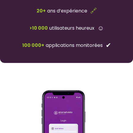
🔗
20+
ans d’expérience
☺
>10 000
utilisateurs heureux
✔
100 000+
applications monitorées