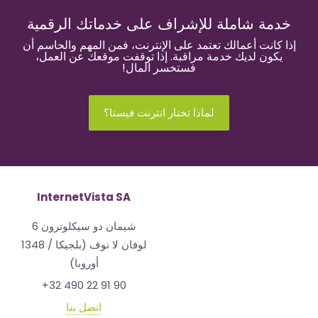
خدمة شاملة للإشراف على خدماتك الرقمية
إذا كانت أعمالك تعتمد على الإنترنت، فمن المهم والحاسم أن
يكون لديك خدمة مراقبة. إذا توقفت موقعك عن العمل،
فستخسر المال!
لماذا تختار انترنت فيستا؟
InternetVista SA
شيمان دو سيكلوترون 6
1348 لوفان لا نوف (بلجيكا /
أوروبا)
+32 490 22 91 90
اتصل بنا