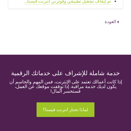
تم إيقاف تشغيل تطبيقي وفوترني انترنت فيستا...
العودة
خدمة شاملة للإشراف على خدماتك الرقمية
إذا كانت أعمالك تعتمد على الإنترنت، فمن المهم والحاسم أن
يكون لديك خدمة مراقبة. إذا توقفت موقعك عن العمل،
فستخسر المال!
لماذا تختار انترنت فيستا؟