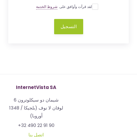
لقد قرأت وأوافق على
شروط الخدمة
التسجيل
InternetVista SA
شيمان دو سيكلوترون 6
1348 لوفان لا نوف (بلجيكا /
أوروبا)
+32 490 22 91 90
اتصل بنا