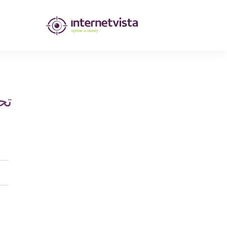
مراقبة
انترنت
فيستا
-
تح
مراقبة
مواقع
الويب
وخدمات
الإنترنت
-
طول