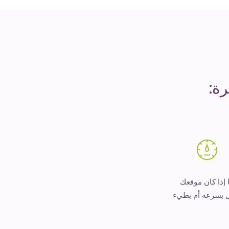
ة:
 إذا كان موقعك
 بسرعة أم بطيء