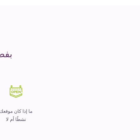
مدة
التشغيل
هو
المال
بفض
ما إذا كان موقعك
نشطًا أم لا