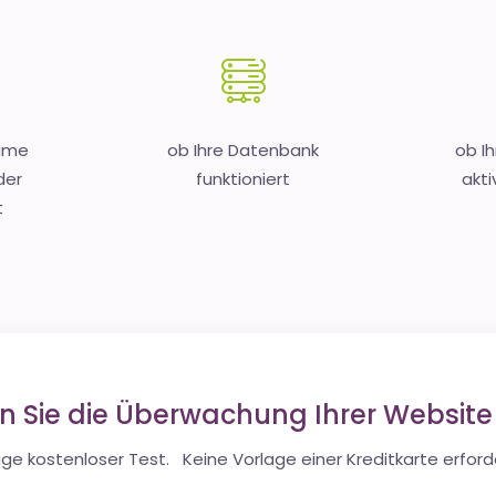
Name
ob Ihre Datenbank
ob I
der
funktioniert
akti
t
en Sie die Überwachung Ihrer Websit
ge kostenloser Test. Keine Vorlage einer Kreditkarte erforde