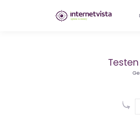
internetvista
Monitoring
-
Überwachung
Testen
von
Ge
Websites
und
Internet-
Diensten
-
Uptime