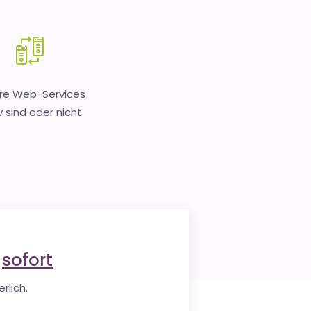
hre Web-Services
v sind oder nicht
e
sofort
rlich.