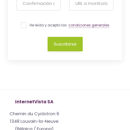
He leído y acepto las
condiciones generales
Suscribirse
InternetVista SA
Chemin du Cyclotron 6
1348 Louvain-la-Neuve
(Bélgica / Europa)