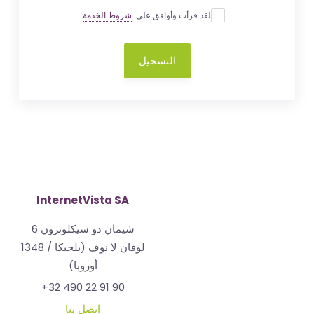
لقد قرأت وأوافق على
شروط الخدمة
التسجيل
InternetVista SA
شيمان دو سيكلوترون 6
1348 لوفان لا نوف (بلجيكا /
أوروبا)
+32 490 22 91 90
اتصل بنا