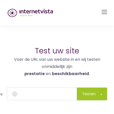
internetvista
monitoring
-
bewaking
van
websites
Test uw site
en
Voer de URL van uw website in en wij testen
internetdiensten
onmiddellijk zijn
-
prestatie
en
beschikbaarheid
.
Uptime
is
money
Testen