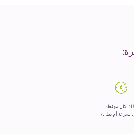
ة:
 إذا كان موقعك
 بسرعة أم بطيء