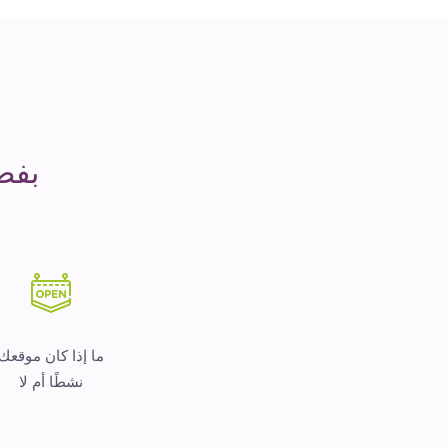
مدة
التشغيل
هو
المال
بفض
ما إذا كان موقعك
نشطًا أم لا