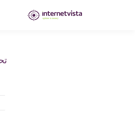
مراقبة
انترنت
فيستا
-
تح
مراقبة
مواقع
الويب
وخدمات
الإنترنت
-
طول