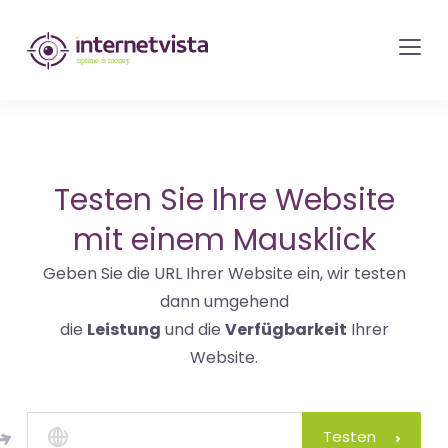
internetvista
Monitoring
-
Überwachung
von
Websites
Testen Sie Ihre Website
und
mit einem Mausklick
Internet-
Geben Sie die URL Ihrer Website ein, wir testen
Diensten
dann umgehend
-
die
Leistung
und die
Verfügbarkeit
Ihrer
Uptime
Website.
is
Money
Testen