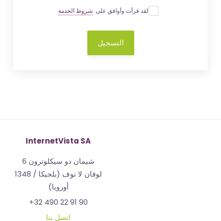
لقد قرأت وأوافق على
شروط الخدمة
التسجيل
InternetVista SA
شيمان دو سيكلوترون 6
1348 لوفان لا نوف (بلجيكا /
أوروبا)
+32 490 22 91 90
اتصل بنا