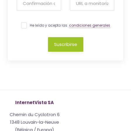
He leído y acepto las
condiciones generales
Suscribirse
InternetVista SA
Chemin du Cyclotron 6
1348 Louvain-la-Neuve
(Bélgica / Europa)