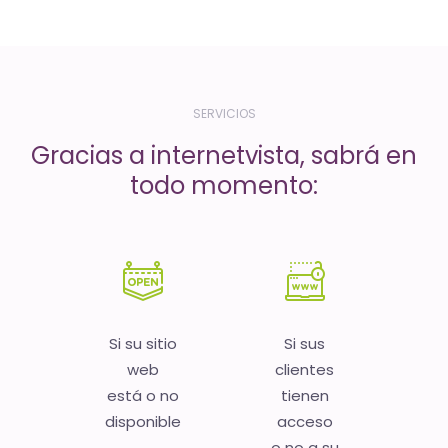
-
El
tiempo
(activo)
SERVICIOS
es
Gracias a internetvista, sabrá en
oro
todo momento:
Si su sitio
Si sus
web
clientes
está o no
tienen
disponible
acceso
o no a su