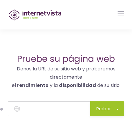
Monitorización
de
internetvista
-
control
del
Pruebe su página web
sitio
Denos la URL de su sitio web y probaremos
web
directamente
y
el
rendimiento
y la
disponibilidad
de su sitio.
de
los
servicios
Probar
de
Internet