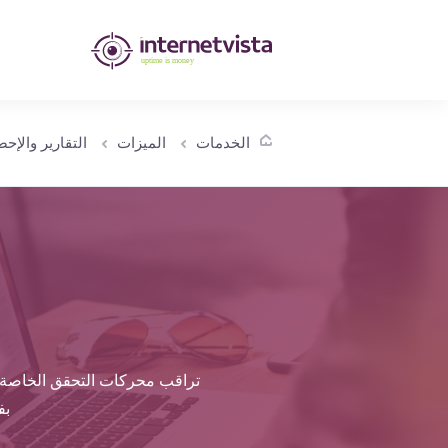
مراقبة
انترنت
فيستا
الخدمات
الميزات
التقارير والإح
-
مراقبة
مواقع
الويب
وخدمات
الإنترنت
تراقب محركات التحقق الخاصة بنا
-
بف
طول