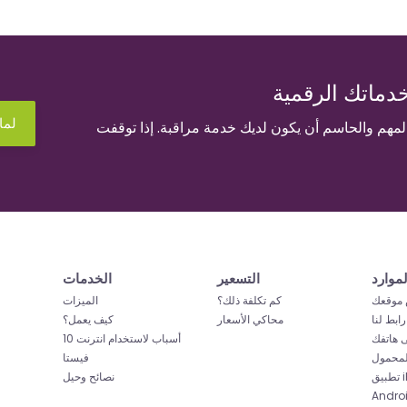
دماتك الرقمية
لما
المهم والحاسم أن يكون لديك خدمة مراقبة. إذا توقفت
لموارد
التسعير
الخدمات
موقعك
كم تكلفة ذلك؟
الميزات
رابط لنا
محاكي الأسعار
كيف يعمل؟
ى هاتفك
10 أسباب لاستخدام انترنت
لمحمول
فيستا
iP
نصائح وحيل
Andro