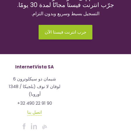
جرّب انترنت فيستا مجانًا لمدة 30 يومًا.
التسجيل بسيط وسريع وبدون التزام.
جرب انترنت فيستا الآن
InternetVista SA
شيمان دو سيكلوترون 6
1348 لوفان لا نوف (بلجيكا /
أوروبا)
+32 490 22 91 90
اتصل بنا