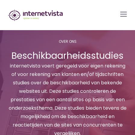
internetvista
monitoring
-
bewaking
OVER ONS
van
Beschikbaarheidsstudies
websites
en
internetvista voert geregeld voor eigen rekening
internetdiensten
of voor rekening van klanten en/of tijdschriften
-
studies over de beschikbaarheid van bekende
websites uit. Deze studies controleren de
Uptime
prestaties van een aantal sites op basis van een
is
onderzoeksthema. Deze studies bieden tevens de
money
mogelijkheid om de beschikbaarheid en
reactietijden van de sites van concurrenten te
vergelijken.