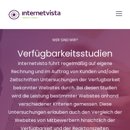
internetvista
Monitoring
-
Überwachung
WER SIND WIR?
von
Verfügbarkeitsstudien
Websites
und
internetvista führt regelmäßig auf eigene
Internet-
Rechnung und im Auftrag von Kunden und/oder
Diensten
Zeitschriften Untersuchungen der Verfügbarkeit
bekannter Websites durch. Bei diesen Studien
-
wird die Leistung bestimmter Websites anhand
Uptime
verschiedener Kriterien gemessen. Diese
is
Untersuchungen erlauben auch den Vergleich der
Money
Websites von Mitbewerbern hinsichtlich der
Verfügbarkeit und der Reaktionszeiten.