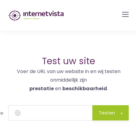
internetvista
monitoring
-
bewaking
van
websites
Test uw site
en
Voer de URL van uw website in en wij testen
internetdiensten
onmiddellijk zijn
-
prestatie
en
beschikbaarheid
.
Uptime
is
money
Testen