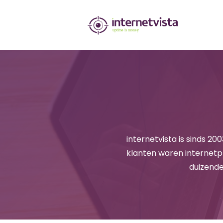
internetvista
monitoring
-
bewaking
van
websites
en
internetvista is sinds 2
klanten waren internetp
internetdiensten
duizende
-
Uptime
is