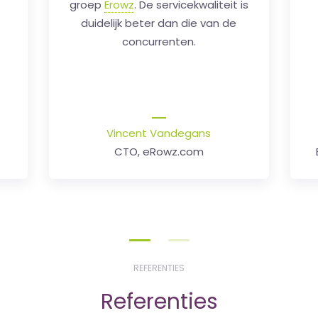
tu
André Blavier
Head of Communication, ADN
REFERENTIES
Referenties