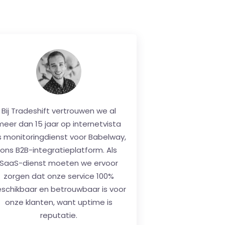
ij zijn klanten van het eerste uur
 zijn internetvista trouw gebleven.
oor de monitoringdienst van onze
ervers, hebben wij een externe en
etrouwbare controle van ons hele
ysteem. Onze technische teams
orden per sms verwittigd van de
kleinste onbeschikbaarheid van
onze site en kunnen onmiddellijk