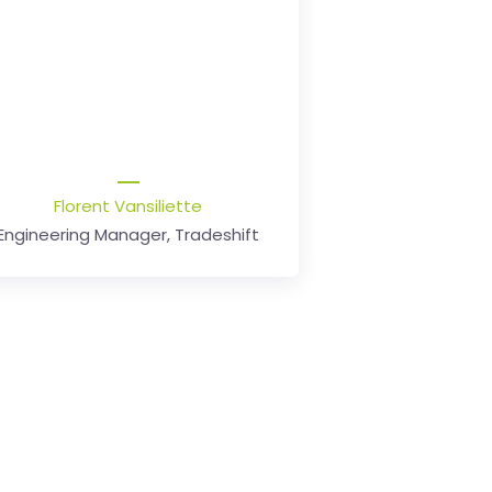
ssenbeide komen. internetvista is
onontbeerlijk geworden voor de
kwaliteit van onze site
Delcampe.net
.
Sébastien Delcampe
CEO, Delcampe.net