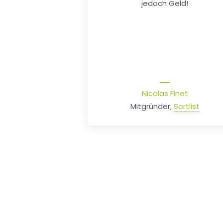
Xavier Thiran
Chief Of Staff, SMB - Worldline
ePayments