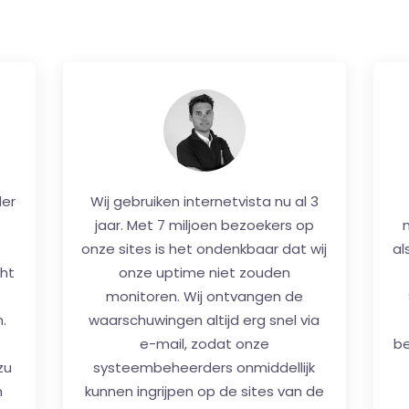
s
Onze Internetdiensten moeten
W
voorbeelden voor allen zijn...
en
Derhalve van hun beschikbaarheid
D
r
en hun doeltreffendheid is ervoor
s
n,
zorgen primordiaal en kritieke zaken;
b
het is waarom wij het website
s
monitoring van internetvista sinds
w
2004 gebruiken.
en.