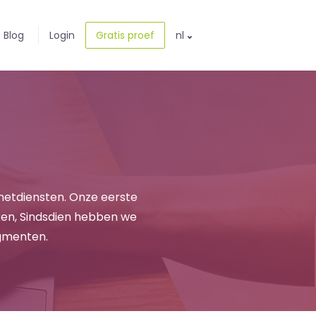
Blog
Login
Gratis proef
nl
rnetdiensten. Onze eerste
ken, Sindsdien hebben we
egmenten.