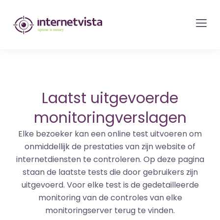
internetvista
monitoring
-
bewaking
van
websites
Laatst uitgevoerde
en
monitoringverslagen
internetdiensten
Elke bezoeker kan een online test uitvoeren om
-
onmiddellijk de prestaties van zijn website of
Uptime
internetdiensten te controleren. Op deze pagina
is
staan de laatste tests die door gebruikers zijn
money
uitgevoerd. Voor elke test is de gedetailleerde
monitoring van de controles van elke
monitoringserver terug te vinden.