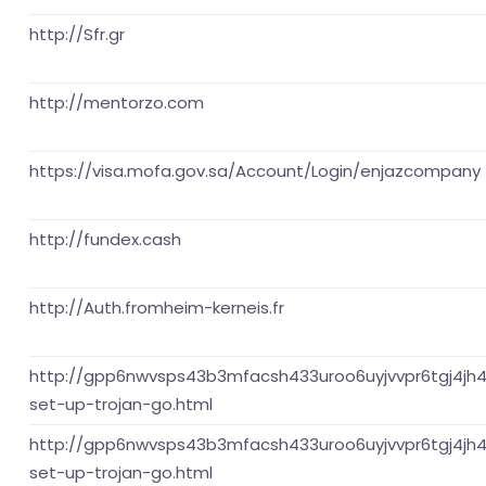
http://Sfr.gr
http://mentorzo.com
https://visa.mofa.gov.sa/Account/Login/enjazcompany
http://fundex.cash
http://Auth.fromheim-kerneis.fr
http://gpp6nwvsps43b3mfacsh433uroo6uyjvvpr6tgj4jh4n
set-up-trojan-go.html
http://gpp6nwvsps43b3mfacsh433uroo6uyjvvpr6tgj4jh4n
set-up-trojan-go.html