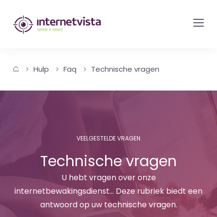
internetvista
monitoring
-
bewaking
Hulp
Faq
Technische vragen
van
websites
en
internetdiensten
-
VEELGESTELDE VRAGEN
Uptime
Technische vragen
is
money
U hebt vragen over onze
internetbewakingsdienst... Deze rubriek biedt een
antwoord op uw technische vragen.