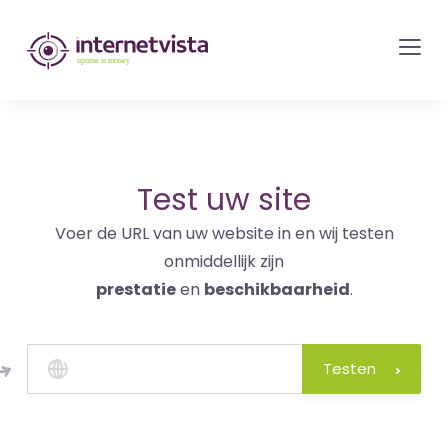
internetvista
monitoring
-
bewaking
van
websites
Test uw site
en
Voer de URL van uw website in en wij testen
internetdiensten
onmiddellijk zijn
-
prestatie
en
beschikbaarheid
.
Uptime
is
money
Testen