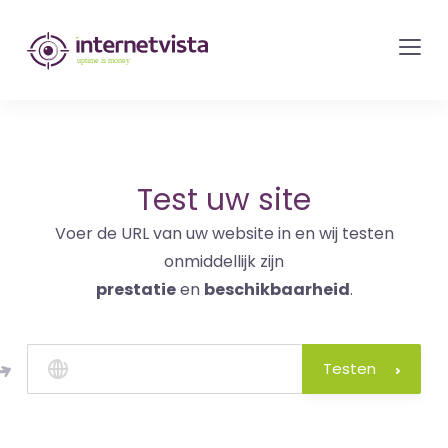
internetvista
monitoring
-
bewaking
van
websites
Test uw site
en
Voer de URL van uw website in en wij testen
internetdiensten
onmiddellijk zijn
-
prestatie
en
beschikbaarheid
.
Uptime
is
money
Testen