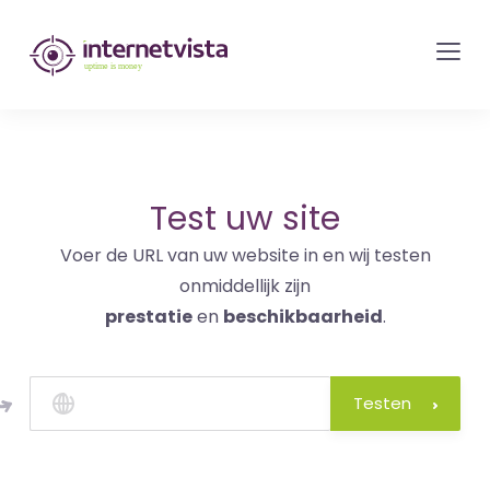
internetvista
monitoring
-
bewaking
van
websites
Test uw site
en
Voer de URL van uw website in en wij testen
internetdiensten
onmiddellijk zijn
-
prestatie
en
beschikbaarheid
.
Uptime
is
money
Testen