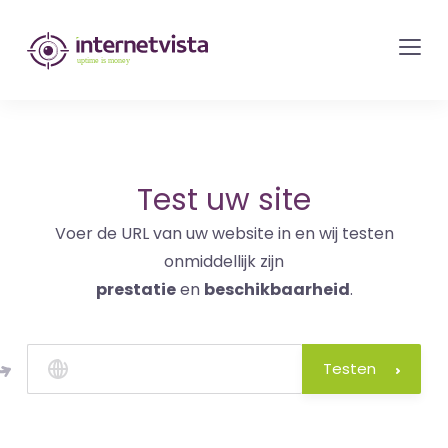
internetvista
monitoring
-
bewaking
van
websites
Test uw site
en
Voer de URL van uw website in en wij testen
internetdiensten
onmiddellijk zijn
-
prestatie
en
beschikbaarheid
.
Uptime
is
money
Testen