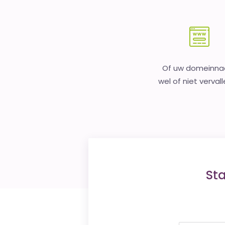
Of uw domeinn
wel of niet vervall
St