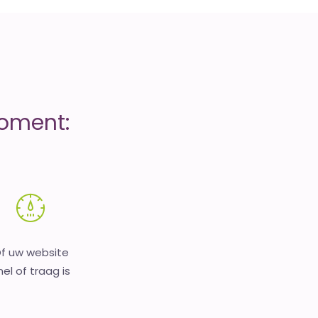
moment:
f uw website
nel of traag is