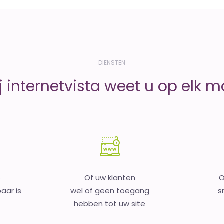
DIENSTEN
j internetvista weet u op elk 
e
Of uw klanten
O
aar is
wel of geen toegang
s
hebben tot uw site