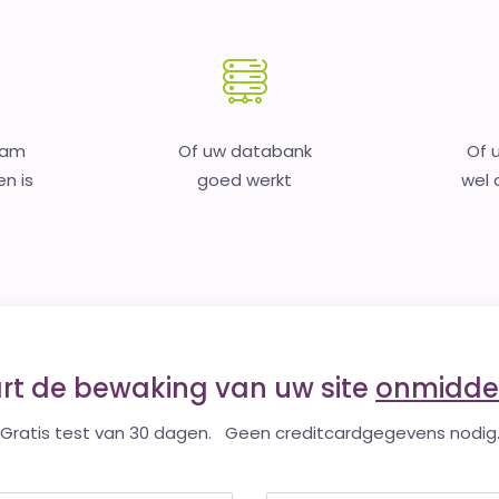
aam
Of uw databank
Of 
en is
goed werkt
wel o
art de bewaking van uw site
onmiddel
Gratis test van 30 dagen. Geen creditcardgegevens nodig