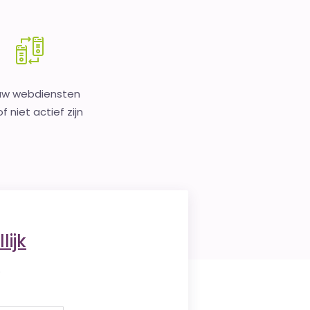
uw webdiensten
f niet actief zijn
lijk
.