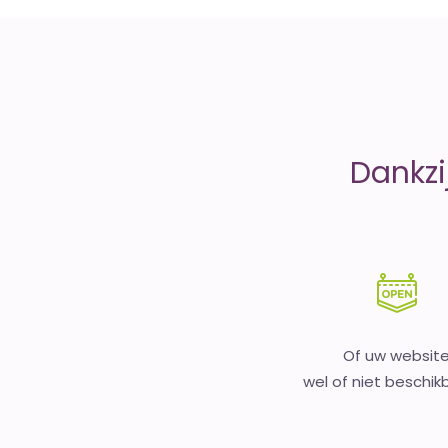
money
Dankzi
Of uw websit
wel of niet beschikb