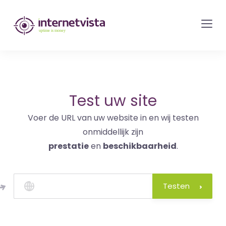
internetvista
monitoring
-
bewaking
van
websites
Test uw site
en
Voer de URL van uw website in en wij testen
internetdiensten
onmiddellijk zijn
-
prestatie
en
beschikbaarheid
.
Uptime
is
money
Testen