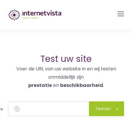
internetvista
monitoring
-
bewaking
van
websites
Test uw site
en
Voer de URL van uw website in en wij testen
internetdiensten
onmiddellijk zijn
-
prestatie
en
beschikbaarheid
.
Uptime
is
money
Testen