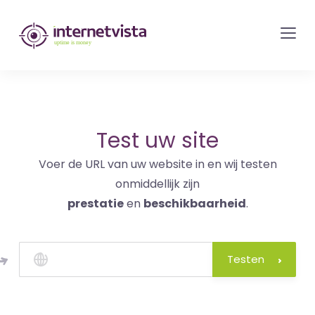
internetvista
monitoring
-
bewaking
van
websites
Test uw site
en
Voer de URL van uw website in en wij testen
internetdiensten
onmiddellijk zijn
-
prestatie
en
beschikbaarheid
.
Uptime
is
money
Testen