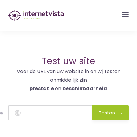
internetvista
monitoring
-
bewaking
van
websites
Test uw site
en
Voer de URL van uw website in en wij testen
internetdiensten
onmiddellijk zijn
-
prestatie
en
beschikbaarheid
.
Uptime
is
money
Testen