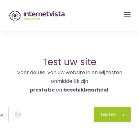
internetvista
monitoring
-
bewaking
van
websites
Test uw site
en
Voer de URL van uw website in en wij testen
internetdiensten
onmiddellijk zijn
-
prestatie
en
beschikbaarheid
.
Uptime
is
money
Testen