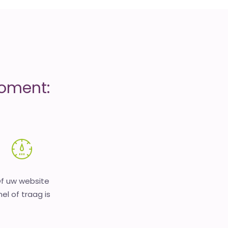
moment:
f uw website
nel of traag is