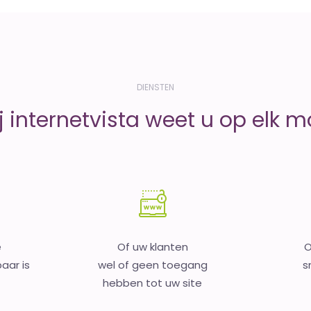
DIENSTEN
j internetvista weet u op elk 
e
Of uw klanten
O
aar is
wel of geen toegang
s
hebben tot uw site