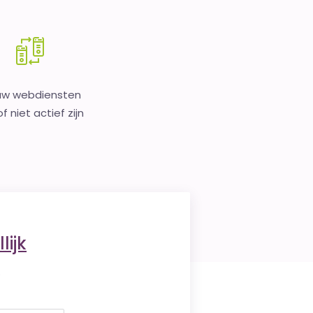
uw webdiensten
f niet actief zijn
lijk
.