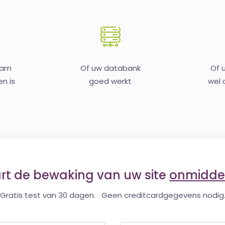
aam
Of uw databank
Of 
en is
goed werkt
wel o
art de bewaking van uw site
onmiddel
Gratis test van 30 dagen. Geen creditcardgegevens nodig