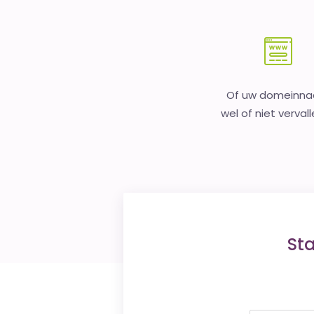
Of uw domeinn
wel of niet vervall
St