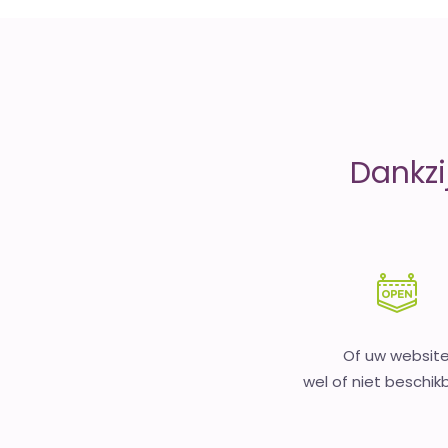
money
Dankzi
Of uw websit
wel of niet beschikb