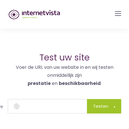
internetvista
monitoring
-
bewaking
van
websites
Test uw site
en
Voer de URL van uw website in en wij testen
internetdiensten
onmiddellijk zijn
-
prestatie
en
beschikbaarheid
.
Uptime
is
money
Testen