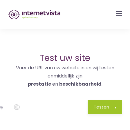
internetvista
monitoring
-
bewaking
van
websites
Test uw site
en
Voer de URL van uw website in en wij testen
internetdiensten
onmiddellijk zijn
-
prestatie
en
beschikbaarheid
.
Uptime
is
money
Testen