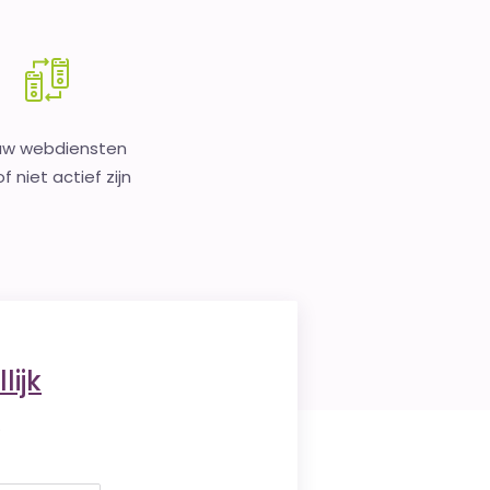
uw webdiensten
f niet actief zijn
lijk
.