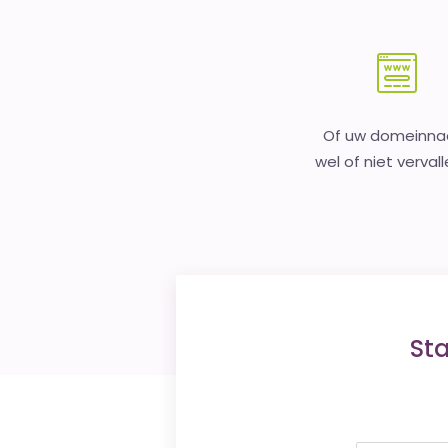
Of uw domeinn
wel of niet vervall
St