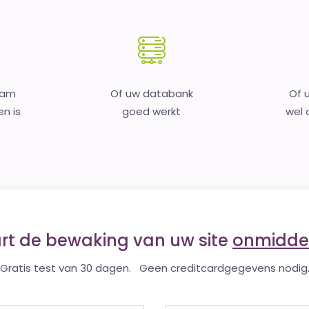
aam
Of uw databank
Of 
en is
goed werkt
wel o
art de bewaking van uw site
onmiddel
Gratis test van 30 dagen. Geen creditcardgegevens nodig