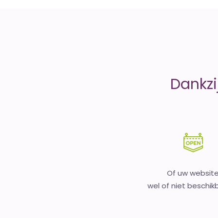
money
Dankzi
Of uw websit
wel of niet beschikb