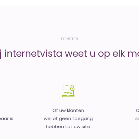
DIENSTEN
j internetvista weet u op elk 
e
Of uw klanten
O
aar is
wel of geen toegang
s
hebben tot uw site