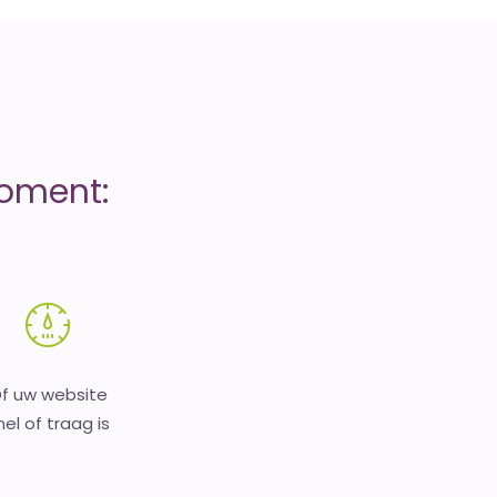
moment:
f uw website
nel of traag is