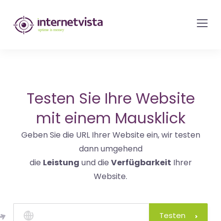
internetvista
Monitoring
-
Überwachung
von
Websites
Testen Sie Ihre Website
und
mit einem Mausklick
Internet-
Geben Sie die URL Ihrer Website ein, wir testen
Diensten
dann umgehend
-
die
Leistung
und die
Verfügbarkeit
Ihrer
Uptime
Website.
is
Money
Testen