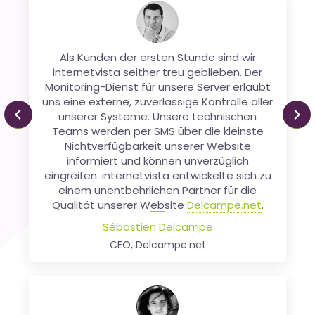
Wir nutzen Internetvista seit 2006 für das
Monitoring unserer Zahlungsplattform. Wir
Als Kunden der ersten Stunde sind wir
sind äußerst zufrieden mit den Diensten von
internetvista seither treu geblieben. Der
Monitoring-Dienst für unsere Server erlaubt
Internetvista, die von Anfang an eine
uns eine externe, zuverlässige Kontrolle aller
hervorragende Qualität boten und die
Plattform unseren Bedürfnissen anpassten.
unserer Systeme. Unsere technischen
Previous
Ne
Teams werden per SMS über die kleinste
Xavier Thiran
Nichtverfügbarkeit unserer Website
Chief Of Staff, SMB - Worldline ePayments
informiert und können unverzüglich
eingreifen. internetvista entwickelte sich zu
einem unentbehrlichen Partner für die
Qualität unserer Website
Delcampe.net
.
Sébastien Delcampe
CEO, Delcampe.net
Unsere Internet-Dienste müssen
beispielhaft für alle sein... Daher ist die
Gewährleistung ihrer Verfügbarkeit und
Effizienz vorrangig; deshalb nutzen wir
internetvista Monitoring seit 2004.