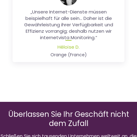
André Blavier
„Unsere Internet-Dienste müssen
Leiter Kommunikation, ADN
beispielhaft für alle sein... Daher ist die
Gewährleistung ihrer Verfügbarkeit und
Effizienz vorrangig; deshalb nutzen wir
internetvista Monitoring.“
Héloïse D.
Orange (France)
Überlassen Sie Ihr Geschäft nicht
dem Zufall
Schließen Sie sich tausenden Unternehmen weltweit an, die