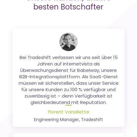
besten Botschafter
Bei Tradeshift verlassen wir uns seit über 15
Als u met meerdere websites aanwezig
bent in
Jahren auf internetvista als
België
,
Frankrijk
en zelfs in het
Überwachungsdienst für Babelway, unsere
Verenigd Koningkrijk
is het niet altijd
B2B-Integrationsplattform. Als SaaS-Dienst
gemakkelijk om elke website apart in het
müssen wir sicherstellen, dass unser Service
oog te houden. InternetVisa maakt dat
zonder problemen mogelijk. Zo wint u tijd en
für unsere Kunden zu 100 % verfügbar und
zuverlässig ist – denn Verfügbarkeit ist
vooral geld!
gleichbedeutend mit Reputation.
Nicolas Finet
Florent Vansiliette
Mede-oprichter,
Sortlist
Engineering Manager, Tradeshift