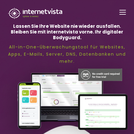
internetvista
Monitoring
-
Lassen Sie Ihre Website nie wieder ausfallen.
Bleiben Sie mit internetvista vorne. Ihr digitaler
Überwachung
Bodyguard.
von
All-in-One-Überwachungstool für Websites,
Websites
Apps, E-Mails, Server, DNS, Datenbanken und
mehr.
und
Internet-
Diensten
-
Uptime
is
Money