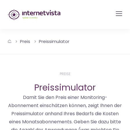
internetvista
Monitoring
-
Überwachung
Preis
Preissimulator
von
Websites
und
Internet-
PREISE
Diensten
Preissimulator
-
Uptime
Damit Sie den Preis einer Monitoring-
Abonnement einschätzen können, zeigt Ihnen der
is
Preissimulator anhand Ihres Bedarfs die Kosten
Money
eines Monatsabonnements. Geben Sie dazu bitte
die Anzahl der Anwendungen (was möchten Sie