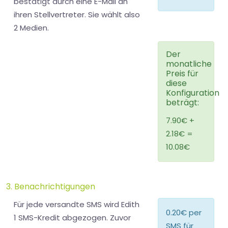
bestätigt durch eine E-Mail an
ihren Stellvertreter. Sie wählt also
2 Medien.
Der
monatliche
Preis für
diese
Konfiguration
beträgt:
7.90€
+
2.18€
=
10.08€
3. Benachrichtigungen
Für jede versandte SMS wird Edith
0.20€
per
1 SMS-Kredit abgezogen. Zuvor
SMS für