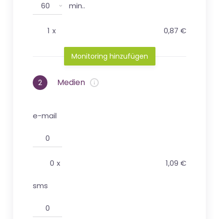
min..
1
x
0,87 €
Monitoring hinzufügen
Medien
2
e-mail
0
x
1,09 €
sms