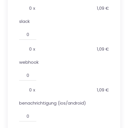
0
x
1,09 €
slack
0
x
1,09 €
webhook
0
x
1,09 €
benachrichtigung (ios/android)