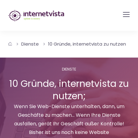
internetvista
Monitoring
-
Überwachung
Dienste
10 Gründe, internetvista zu nutzen
von
Websites
und
DIENSTE
Internet-
10 Gründe, internetvista zu
Diensten
nutzen;
-
Uptime
Wenn Sie Web-Dienste unterhalten, dann, um
is
Geschäfte zu machen... Wenn Ihre Dienste
Money
ausfallen, gerät Ihr Geschäft außer Kontrolle!
Bisher ist uns noch keine Website