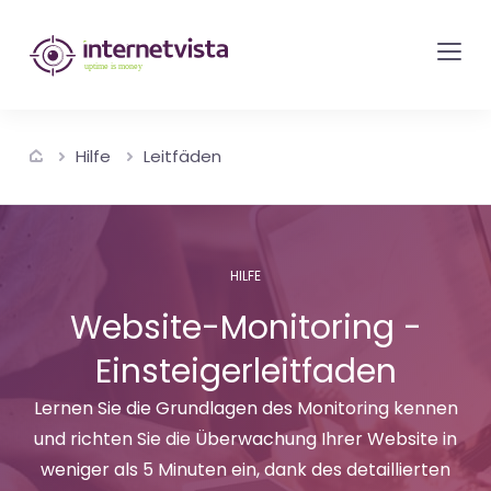
internetvista
Monitoring
-
Überwachung
Hilfe
Leitfäden
von
Websites
und
Internet-
HILFE
Diensten
Website-Monitoring -
-
Einsteigerleitfaden
Uptime
is
Lernen Sie die Grundlagen des Monitoring kennen
Money
und richten Sie die Überwachung Ihrer Website in
weniger als 5 Minuten ein, dank des detaillierten