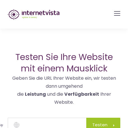
internetvista
Monitoring
-
Überwachung
von
Websites
Testen Sie Ihre Website
und
mit einem Mausklick
Internet-
Geben Sie die URL Ihrer Website ein, wir testen
Diensten
dann umgehend
-
die
Leistung
und die
Verfügbarkeit
Ihrer
Uptime
Website.
is
Money
Testen