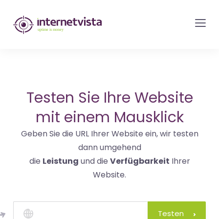
internetvista
Monitoring
-
Überwachung
von
Websites
Testen Sie Ihre Website
und
mit einem Mausklick
Internet-
Geben Sie die URL Ihrer Website ein, wir testen
Diensten
dann umgehend
-
die
Leistung
und die
Verfügbarkeit
Ihrer
Uptime
Website.
is
Money
Testen