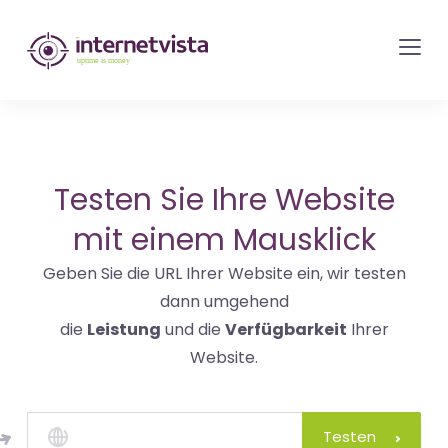
internetvista
Monitoring
-
Überwachung
von
Websites
Testen Sie Ihre Website
und
mit einem Mausklick
Internet-
Geben Sie die URL Ihrer Website ein, wir testen
Diensten
dann umgehend
-
die
Leistung
und die
Verfügbarkeit
Ihrer
Uptime
Website.
is
Money
Testen