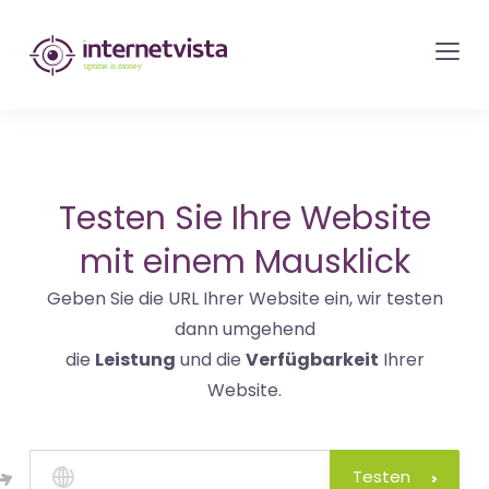
internetvista
Monitoring
-
Überwachung
von
Websites
Testen Sie Ihre Website
und
mit einem Mausklick
Internet-
Geben Sie die URL Ihrer Website ein, wir testen
Diensten
dann umgehend
-
die
Leistung
und die
Verfügbarkeit
Ihrer
Uptime
Website.
is
Money
Testen