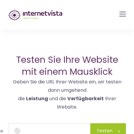
internetvista
Monitoring
-
Überwachung
von
Websites
Testen Sie Ihre Website
und
mit einem Mausklick
Internet-
Geben Sie die URL Ihrer Website ein, wir testen
Diensten
dann umgehend
-
die
Leistung
und die
Verfügbarkeit
Ihrer
Uptime
Website.
is
Money
Testen