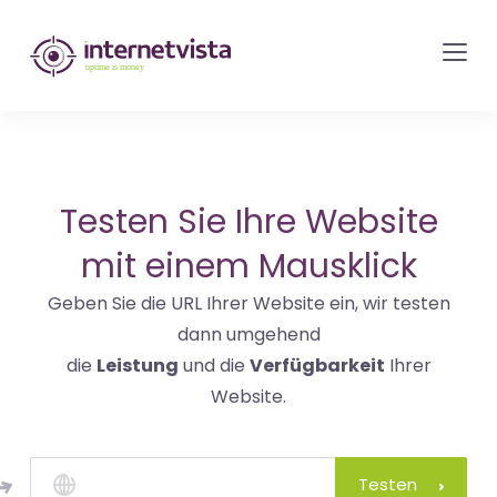
internetvista
Monitoring
-
Überwachung
von
Websites
Testen Sie Ihre Website
und
mit einem Mausklick
Internet-
Geben Sie die URL Ihrer Website ein, wir testen
Diensten
dann umgehend
-
die
Leistung
und die
Verfügbarkeit
Ihrer
Uptime
Website.
is
Money
Testen