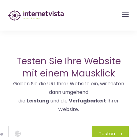
internetvista
Monitoring
-
Überwachung
von
Websites
Testen Sie Ihre Website
und
mit einem Mausklick
Internet-
Geben Sie die URL Ihrer Website ein, wir testen
Diensten
dann umgehend
-
die
Leistung
und die
Verfügbarkeit
Ihrer
Uptime
Website.
is
Money
Testen