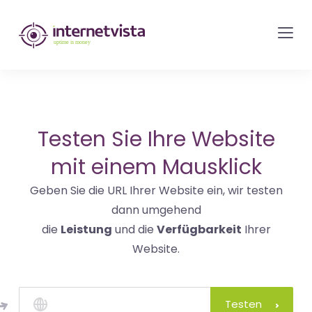
internetvista
Monitoring
-
Überwachung
von
Websites
Testen Sie Ihre Website
und
mit einem Mausklick
Internet-
Geben Sie die URL Ihrer Website ein, wir testen
Diensten
dann umgehend
-
die
Leistung
und die
Verfügbarkeit
Ihrer
Uptime
Website.
is
Money
Testen