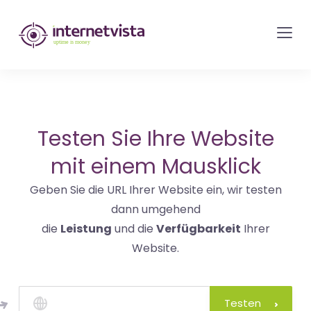
internetvista
Monitoring
-
Überwachung
von
Websites
Testen Sie Ihre Website
und
mit einem Mausklick
Internet-
Geben Sie die URL Ihrer Website ein, wir testen
Diensten
dann umgehend
-
die
Leistung
und die
Verfügbarkeit
Ihrer
Uptime
Website.
is
Money
Testen