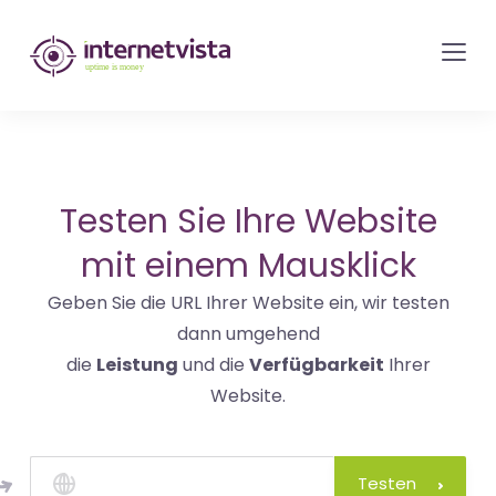
internetvista
Monitoring
-
Überwachung
von
Websites
Testen Sie Ihre Website
und
mit einem Mausklick
Internet-
Geben Sie die URL Ihrer Website ein, wir testen
Diensten
dann umgehend
-
die
Leistung
und die
Verfügbarkeit
Ihrer
Uptime
Website.
is
Money
Testen